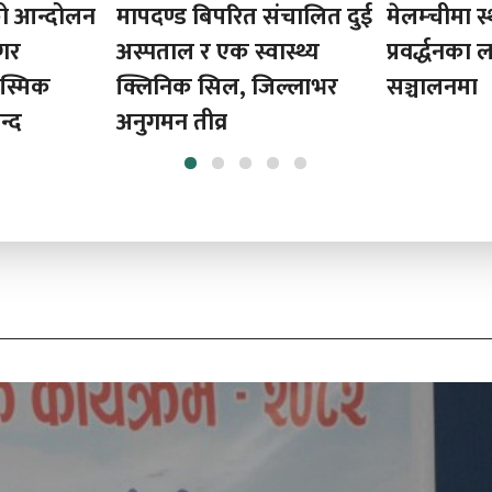
संचालित दुई
मेलम्चीमा स्थानीय उत्पादन
मेलम्ची न
ास्थ्य
प्रवर्द्धनका लागि ‘कोशेलीघर’
‘कोसेली घर
िल्लाभर
सञ्चालनमा
ल्याउँदै