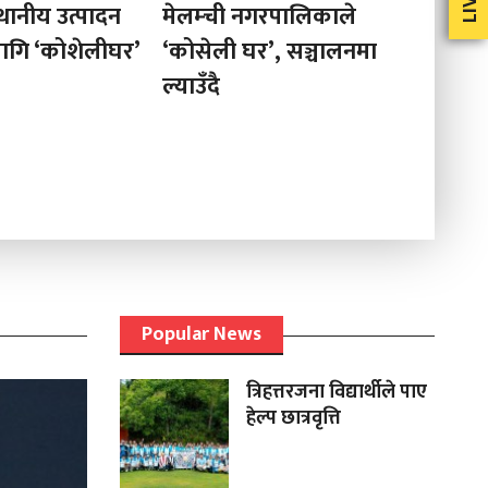
गरपालिकाले
धापमा सडकको भित्ता
हिमालयन
’, सञ्चालनमा
कटानपछि पहिरो, ५० भन्दा
माविका
बढी घर उच्च जोखिममा,
ट्र्य
स्थानिय आक्रोशित
Popular News
त्रिहत्तरजना विद्यार्थीले पाए
हेल्प छात्रवृत्ति